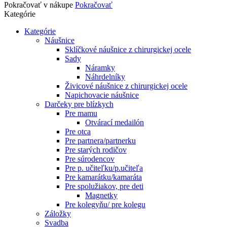
Pokračovať v nákupe
Pokračovať
Kategórie
Kategórie
Náušnice
Sklíčkové náušnice z chirurgickej ocele
Sady
Náramky
Náhrdelníky
Živicové náušnice z chirurgickej ocele
Napichovacie náušnice
Darčeky pre blízkych
Pre mamu
Otvárací medailón
Pre otca
Pre partnera/partnerku
Pre starých rodičov
Pre súrodencov
Pre p. učiteľku/p.učiteľa
Pre kamarátku/kamaráta
Pre spolužiakov, pre deti
Magnetky
Pre kolegyňu/ pre kolegu
Záložky
Svadba