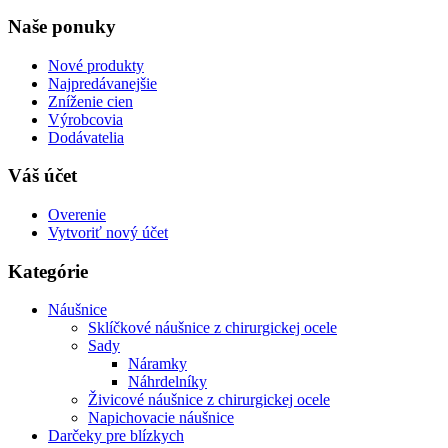
Naše ponuky
Nové produkty
Najpredávanejšie
Zníženie cien
Výrobcovia
Dodávatelia
Váš účet
Overenie
Vytvoriť nový účet
Kategórie
Náušnice
Sklíčkové náušnice z chirurgickej ocele
Sady
Náramky
Náhrdelníky
Živicové náušnice z chirurgickej ocele
Napichovacie náušnice
Darčeky pre blízkych