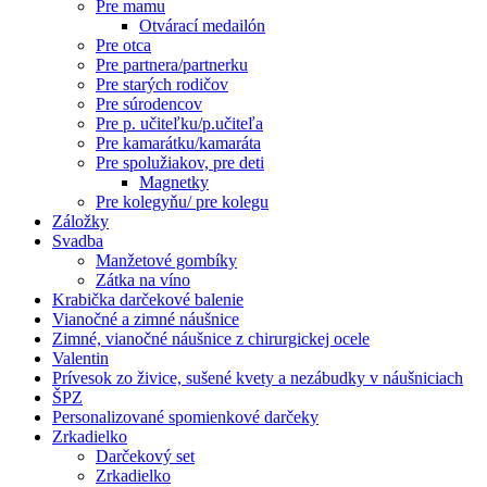
Pre mamu
Otvárací medailón
Pre otca
Pre partnera/partnerku
Pre starých rodičov
Pre súrodencov
Pre p. učiteľku/p.učiteľa
Pre kamarátku/kamaráta
Pre spolužiakov, pre deti
Magnetky
Pre kolegyňu/ pre kolegu
Záložky
Svadba
Manžetové gombíky
Zátka na víno
Krabička darčekové balenie
Vianočné a zimné náušnice
Zimné, vianočné náušnice z chirurgickej ocele
Valentin
Prívesok zo živice, sušené kvety a nezábudky v náušniciach
ŠPZ
Personalizované spomienkové darčeky
Zrkadielko
Darčekový set
Zrkadielko