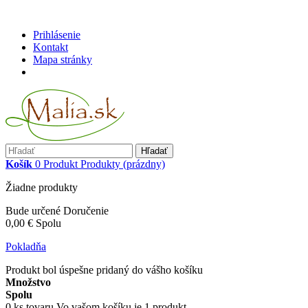
Prihlásenie
Kontakt
Mapa stránky
Hľadať
Košík
0
Produkt
Produkty
(prázdny)
Žiadne produkty
Bude určené
Doručenie
0,00 €
Spolu
Pokladňa
Produkt bol úspešne pridaný do vášho košíku
Množstvo
Spolu
0
ks tovaru
Vo vašom košíku je 1 produkt.