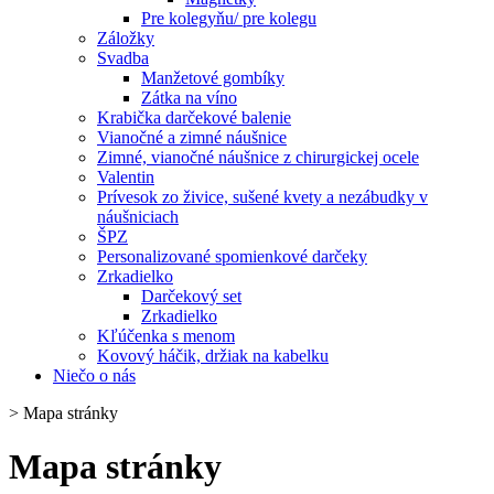
Pre kolegyňu/ pre kolegu
Záložky
Svadba
Manžetové gombíky
Zátka na víno
Krabička darčekové balenie
Vianočné a zimné náušnice
Zimné, vianočné náušnice z chirurgickej ocele
Valentin
Prívesok zo živice, sušené kvety a nezábudky v
náušniciach
ŠPZ
Personalizované spomienkové darčeky
Zrkadielko
Darčekový set
Zrkadielko
Kľúčenka s menom
Kovový háčik, držiak na kabelku
Niečo o nás
>
Mapa stránky
Mapa stránky