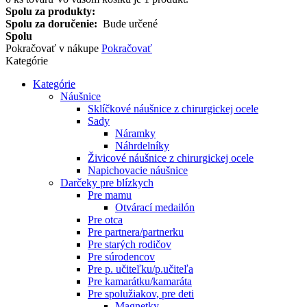
Spolu za produkty:
Spolu za doručenie:
Bude určené
Spolu
Pokračovať v nákupe
Pokračovať
Kategórie
Kategórie
Náušnice
Sklíčkové náušnice z chirurgickej ocele
Sady
Náramky
Náhrdelníky
Živicové náušnice z chirurgickej ocele
Napichovacie náušnice
Darčeky pre blízkych
Pre mamu
Otvárací medailón
Pre otca
Pre partnera/partnerku
Pre starých rodičov
Pre súrodencov
Pre p. učiteľku/p.učiteľa
Pre kamarátku/kamaráta
Pre spolužiakov, pre deti
Magnetky