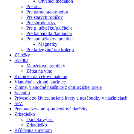
Otvárací medailón
Pre otca
Pre partnera/partnerku
Pre starých rodičov
Pre súrodencov
Pre p. učiteľku/p.učiteľa
Pre kamarátku/kamaráta
Pre spolužiakov, pre deti
Magnetky
Pre kolegyňu/ pre kolegu
Záložky
Svadba
Manžetové gombíky
Zátka na víno
Krabička darčekové balenie
Vianočné a zimné náušnice
Zimné, vianočné náušnice z chirurgickej ocele
Valentin
Prívesok zo živice, sušené kvety a nezábudky v náušniciach
ŠPZ
Personalizované spomienkové darčeky
Zrkadielko
Darčekový set
Zrkadielko
Kľúčenka s menom