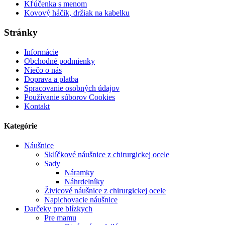
Kľúčenka s menom
Kovový háčik, držiak na kabelku
Stránky
Informácie
Obchodné podmienky
Niečo o nás
Doprava a platba
Spracovanie osobných údajov
Používanie súborov Cookies
Kontakt
Kategórie
Náušnice
Sklíčkové náušnice z chirurgickej ocele
Sady
Náramky
Náhrdelníky
Živicové náušnice z chirurgickej ocele
Napichovacie náušnice
Darčeky pre blízkych
Pre mamu