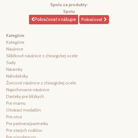
Spolu za produkty:
Spolu
Pokračovať v nákupe
Pokračovať
Kategórie
Kategórie
Náušnice
Sklíčkové náušnice z chirurgickej ocele
Sady
Náramky
Náhrdelníky
Živicové náušnice z chirurgickej ocele
Napichovacie náušnice
Darčeky pre blízkych
Pre mamu
Otvárací medailón
Pre otca
Pre partnera/partnerku
Pre starých rodičov
Pre súrodencov