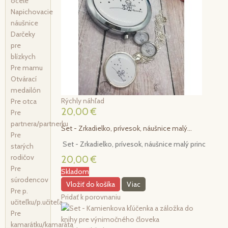
ocele
Napichovacie
náušnice
Darčeky
pre
blízkych
Pre mamu
Otvárací
medailón
Rýchly náhľad
Pre otca
20,00 €
Pre
partnera/partnerku
Set - Zrkadielko, prívesok, náušnice malý...
Pre
Set - Zrkadielko, prívesok, náušnice malý princ
starých
rodičov
20,00 €
Pre
Skladom
súrodencov
Vložiť do košíka
Viac
Pre p.
Pridať k porovnaniu
učiteľku/p.učiteľa
Pre
kamarátku/kamaráta