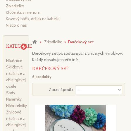
Zrkadielko
Kľúčenka s menom
Kovový háčik, držiak na kabelku
Niečo o nás
>
Zrkadielko
>
Darčekový set
KATEGÓRIE
Darčekový set pozostávajúci z viacerých výrobkov.
Každý obsahuje niečo iné.
Náušnice
Sklíčkové
DARČEKOVÝ SET
náušnice z
6 produkty
chirurgickej
ocele
Zoradiť podľa
Sady
Náramky
Náhrdelníky
Živicové
náušnice z
chirurgickej