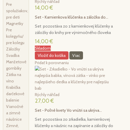
Rýchly náhľad
Pre
14,00 €
spolužiakov,
pre deti
Set - Kamienkova kľúčenka a záložka do...
Magnetky
Set pozostáva zo z kamienkovej kľúčenky a
Pre
záložky do knihy pre výnimočného človeka
kolegyňu/
14,00 €
pre kolegu
Skladom
Záložky
Svadba
Vložiť do košíka
Viac
Manžetové
Pridať k porovnaniu
gombíky
Zátka na
víno
Krabička
darčekové
Rýchly náhľad
balenie
27,00 €
Vianočné
Set - Poľné kvety Vo vnútri sa ukrýva...
a zimné
náušnice
Set pozostáva zo zrkadielka, kamienkovej
Zimné,
kľúčenky a náušnic na zapínanie a záložky do