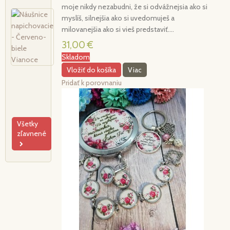
moje nikdy nezabudni, že si odvážnejsia ako si
Náušnice
myslíš, silnejšia ako si uvedomuješ a
napichovacie
milovanejšia ako si vieš predstaviť....
-
31,00 €
Červeno-
Skladom
biele
Vianoce
Vložiť do košíka
Viac
4,00 €
Pridať k porovnaniu
5,00
€
Všetky
zľavnené