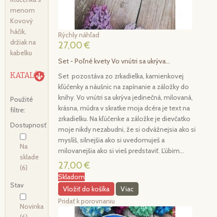
menom
Kovový
háčik,
Rýchly náhľad
držiak na
27,00 €
kabelku
Set - Poľné kvety Vo vnútri sa ukrýva...
KATALÓG
Set pozostáva zo zrkadielka, kamienkovej
kľúčenky a náušnic na zapínanie a záložky do
knihy. Vo vnútri sa ukrýva jedinečná, milovaná,
Použité
krásna, múdra v skratke moja dcéra je text na
filtre:
zrkadielku. Na kľúčenke a záložke je dievčatko
Dostupnosť
moje nikdy nezabudni, že si odvážnejsia ako si
myslíš, silnejšia ako si uvedomuješ a
Na
milovanejšia ako si vieš predstaviť. Ľúbim...
sklade
27,00 €
(6)
Skladom
Stav
Vložiť do košíka
Viac
Pridať k porovnaniu
Novinka