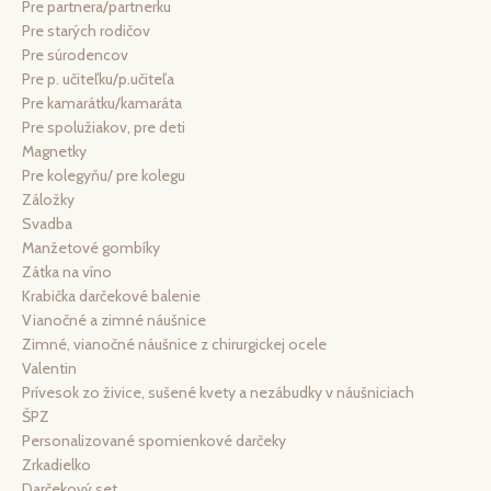
Pre partnera/partnerku
Pre starých rodičov
Pre súrodencov
Pre p. učiteľku/p.učiteľa
Pre kamarátku/kamaráta
Pre spolužiakov, pre deti
Magnetky
Pre kolegyňu/ pre kolegu
Záložky
Svadba
Manžetové gombíky
Zátka na víno
Krabička darčekové balenie
Vianočné a zimné náušnice
Zimné, vianočné náušnice z chirurgickej ocele
Valentin
Prívesok zo živice, sušené kvety a nezábudky v náušniciach
ŠPZ
Personalizované spomienkové darčeky
Zrkadielko
Darčekový set