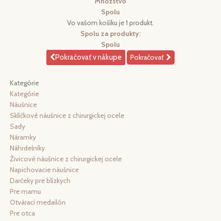
Množstvo
Spolu
Vo vašom košíku je 1 produkt.
Spolu za produkty:
Spolu
Pokračovať v nákupe
Pokračovať
Kategórie
Kategórie
Náušnice
Sklíčkové náušnice z chirurgickej ocele
Sady
Náramky
Náhrdelníky
Živicové náušnice z chirurgickej ocele
Napichovacie náušnice
Darčeky pre blízkych
Pre mamu
Otvárací medailón
Pre otca