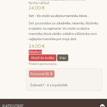
Rýchly náhľad
24,00 €
Set - Vo vnútri sa ukrýva maminka, ktorá...
Set pozostáva zo zrkadielka, náramku, kľúčenky
a náušnic na zapínanie. Vo vnútri sa ukrýva
maminka, ktorá všetko zvládne a kľúčenka som
najlepšia maminka pre moje deti
24,00 €
Skladom
Vložiť do košíka
Viac
Pridať k porovnaniu
Porovnať (
0
)
Zobraziť 1 - 6 z 6 položiek
KATEGÓRIE