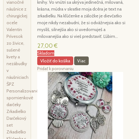
vianočné
knihy. Vo vnútri sa ukrýva jedinečná, milovaná,
náušnice z
krásna, múdra v skratke moja dcéra je text na
chirurgickej
zrkadielku. Na kľúčenke a záložke je dievčatko
ocele
moje nikdy nezabudni, že si odvážnejsia ako si
Valentin
myslíš, silnejšia ako si uvedomuješ a
Prívesok
milovanejšia ako si vieš predstaviť. Ľúbim...
zo živice,
27,00 €
sušené
Skladom
kvety a
Vložiť do košíka
Viac
nezábudky
Pridať k porovnaniu
v
náušniciach
ŠPZ
Personalizované
spomienkové
darčeky
Zrkadielko
Darčekový
set
Zrkadielko
Kľúčenka s