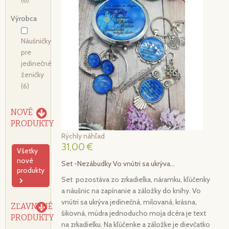
(6)
Výrobca
Náušničky
pre
jedinečné
ženičky
(6)
NOVÉ
PRODUKTY
Rýchly náhľad
31,00 €
Všetky
nové
Set -Nezábudky Vo vnútri sa ukrýva...
produkty
Set pozostáva zo zrkadielka, náramku, kľúčenky
a náušnic na zapínanie a záložky do knihy. Vo
vnútri sa ukrýva jedinečná, milovaná, krásna,
ZĽAVNENÉ
šikovná, múdra jednoducho moja dcéra je text
PRODUKTY
na zrkadielku. Na kľúčenke a záložke je dievčatko