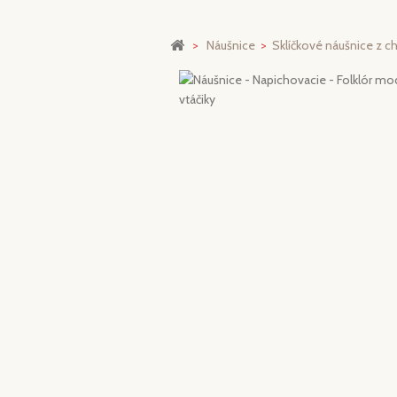
>
Náušnice
>
Sklíčkové náušnice z ch
Zväčšiť
Predchádz.
Ďalej