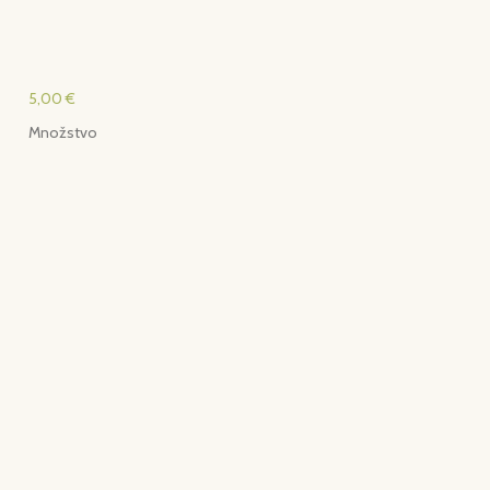
5,00 €
Množstvo
Farba
Štýl
Folklór
Vložiť do košíka