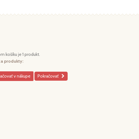
m košíku je 1 produkt.
za produkty:
ačovať v nákupe
Pokračovať