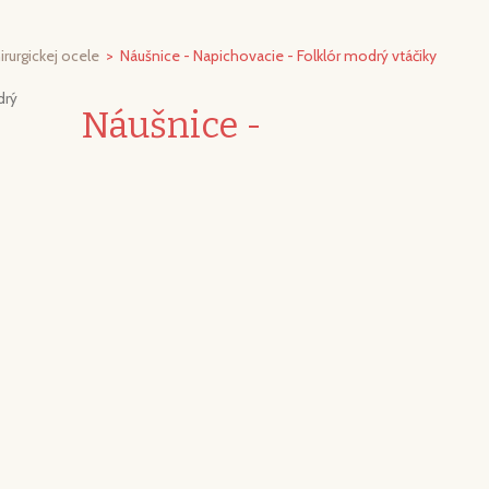
irurgickej ocele
>
Náušnice - Napichovacie - Folklór modrý vtáčiky
Náušnice -
Napichovacie - Folklór
modrý vtáčiky
Kód:
Stav produktu:
Nový produkt
Originálne náušnice so sklíčkom pre jedinečné ženy/devy.
Zapínanie z antialergického materiálu bez niklu.
Priemer: 16 mm.
Vytlačiť
ĎALŠIE PRODUKTY V ROVNAKEJ KATEGÓRII: (30)