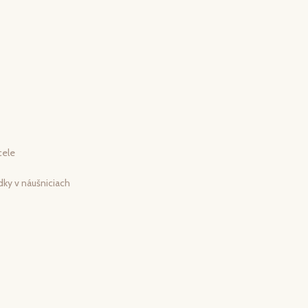
cele
dky v náušniciach