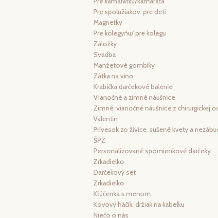
Pre kamarátku/kamaráta
Pre spolužiakov, pre deti
Magnetky
Pre kolegyňu/ pre kolegu
Záložky
Svadba
Manžetové gombíky
Zátka na víno
Krabička darčekové balenie
Vianočné a zimné náušnice
Zimné, vianočné náušnice z chirurgickej o
Valentin
Prívesok zo živice, sušené kvety a nezábu
ŠPZ
Personalizované spomienkové darčeky
Zrkadielko
Darčekový set
Zrkadielko
Kľúčenka s menom
Kovový háčik, držiak na kabelku
Niečo o nás