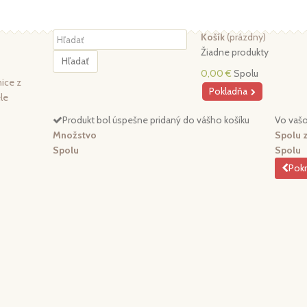
Košík
(prázdny)
Žiadne produkty
Hľadať
0,00 €
Spolu
ice z
Pokladňa
ele
Produkt bol úspešne pridaný do vášho košíku
Vo vašo
Množstvo
Spolu 
Spolu
Spolu
Pokr