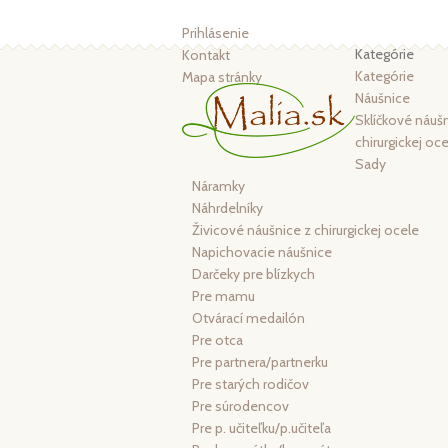
Prihlásenie
Kategórie
Kontakt
Kategórie
Mapa stránky
Náušnice
Sklíčkové náušn
chirurgickej oc
Sady
Náramky
Náhrdelníky
Živicové náušnice z chirurgickej ocele
Napichovacie náušnice
Darčeky pre blízkych
Pre mamu
Otvárací medailón
Pre otca
Pre partnera/partnerku
Pre starých rodičov
Pre súrodencov
Pre p. učiteľku/p.učiteľa