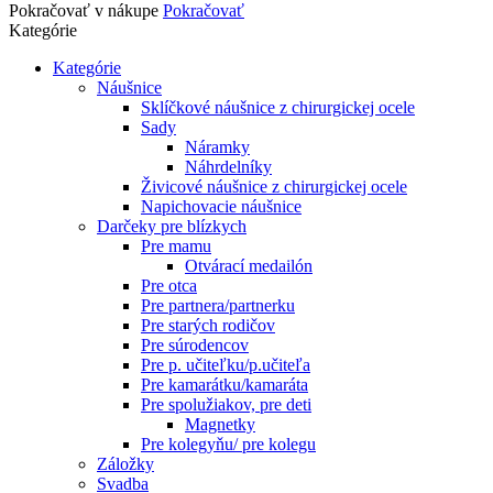
Pokračovať v nákupe
Pokračovať
Kategórie
Kategórie
Náušnice
Sklíčkové náušnice z chirurgickej ocele
Sady
Náramky
Náhrdelníky
Živicové náušnice z chirurgickej ocele
Napichovacie náušnice
Darčeky pre blízkych
Pre mamu
Otvárací medailón
Pre otca
Pre partnera/partnerku
Pre starých rodičov
Pre súrodencov
Pre p. učiteľku/p.učiteľa
Pre kamarátku/kamaráta
Pre spolužiakov, pre deti
Magnetky
Pre kolegyňu/ pre kolegu
Záložky
Svadba