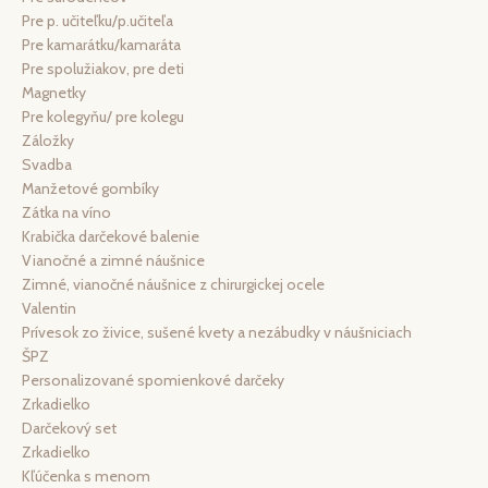
Pre p. učiteľku/p.učiteľa
Pre kamarátku/kamaráta
Pre spolužiakov, pre deti
Magnetky
Pre kolegyňu/ pre kolegu
Záložky
Svadba
Manžetové gombíky
Zátka na víno
Krabička darčekové balenie
Vianočné a zimné náušnice
Zimné, vianočné náušnice z chirurgickej ocele
Valentin
Prívesok zo živice, sušené kvety a nezábudky v náušniciach
ŠPZ
Personalizované spomienkové darčeky
Zrkadielko
Darčekový set
Zrkadielko
Kľúčenka s menom