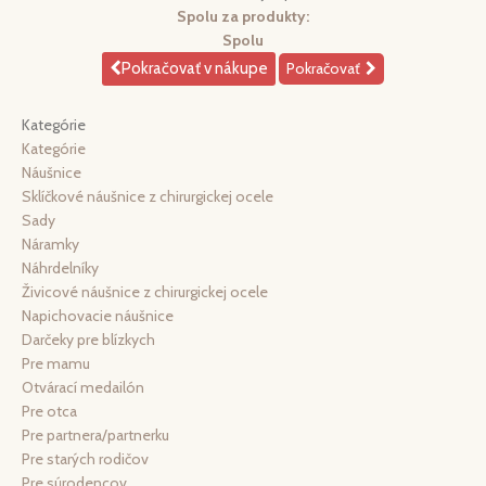
Spolu za produkty:
Spolu
Pokračovať v nákupe
Pokračovať
Kategórie
Kategórie
Náušnice
Sklíčkové náušnice z chirurgickej ocele
Sady
Náramky
Náhrdelníky
Živicové náušnice z chirurgickej ocele
Napichovacie náušnice
Darčeky pre blízkych
Pre mamu
Otvárací medailón
Pre otca
Pre partnera/partnerku
Pre starých rodičov
Pre súrodencov