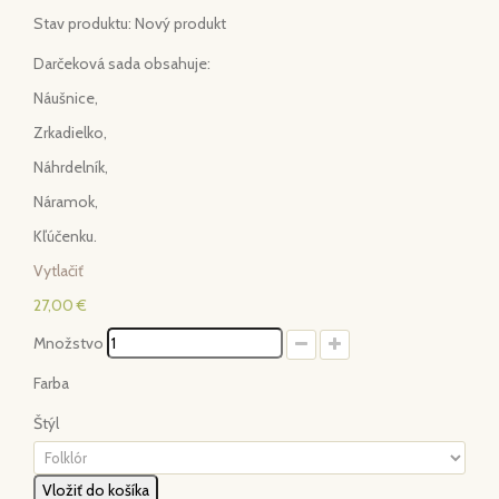
Stav produktu:
Nový produkt
Darčeková sada obsahuje:
Náušnice,
Zrkadielko,
Náhrdelník,
Náramok,
Kľúčenku.
Vytlačiť
27,00 €
Množstvo
Farba
Štýl
Vložiť do košíka