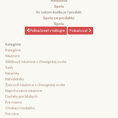
Množstvo
Spolu
Vo vašom košíku je 1 produkt.
Spolu za produkty:
Spolu
Pokračovať v nákupe
Pokračovať
Kategórie
Kategórie
Náušnice
Sklíčkové náušnice z chirurgickej ocele
Sady
Náramky
Náhrdelníky
Živicové náušnice z chirurgickej ocele
Napichovacie náušnice
Darčeky pre blízkych
Pre mamu
Otvárací medailón
Pre otca