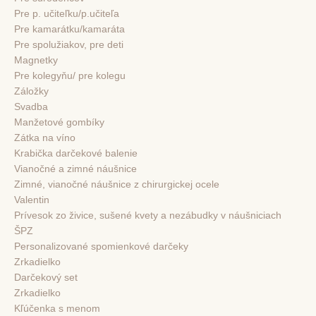
Pre p. učiteľku/p.učiteľa
Pre kamarátku/kamaráta
Pre spolužiakov, pre deti
Magnetky
Pre kolegyňu/ pre kolegu
Záložky
Svadba
Manžetové gombíky
Zátka na víno
Krabička darčekové balenie
Vianočné a zimné náušnice
Zimné, vianočné náušnice z chirurgickej ocele
Valentin
Prívesok zo živice, sušené kvety a nezábudky v náušniciach
ŠPZ
Personalizované spomienkové darčeky
Zrkadielko
Darčekový set
Zrkadielko
Kľúčenka s menom