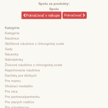
Spolu za produkty:
Spolu
Pokračovať v nákupe
Pokračovať
Kategórie
Kategórie
Náušnice
Sklíčkové náušnice z chirurgickej ocele
Sady
Náramky
Náhrdelníky
Živicové náušnice z chirurgickej ocele
Napichovacie náušnice
Darčeky pre blízkych
Pre mamu
Otvárací medailón
Pre otca
Pre partnera/partnerku
Pre starých rodičov
Pre súrodencov