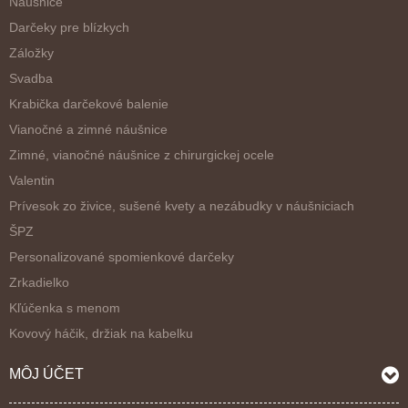
Náušnice
Darčeky pre blízkych
Záložky
Svadba
Krabička darčekové balenie
Vianočné a zimné náušnice
Zimné, vianočné náušnice z chirurgickej ocele
Valentin
Prívesok zo živice, sušené kvety a nezábudky v náušniciach
ŠPZ
Personalizované spomienkové darčeky
Zrkadielko
Kľúčenka s menom
Kovový háčik, držiak na kabelku
MÔJ ÚČET