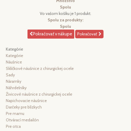
Množstvo
Spolu
Vo vašom košíku je 1 produkt.
Spolu za produkty:
Spolu
Pokračovať v nákupe
Pokračovať
Kategórie
Kategórie
Náušnice
Sklíčkové náušnice z chirurgickej ocele
Sady
Náramky
Náhrdelníky
Živicové náušnice z chirurgickej ocele
Napichovacie náušnice
Darčeky pre blízkych
Pre mamu
Otvárací medailón
Pre otca