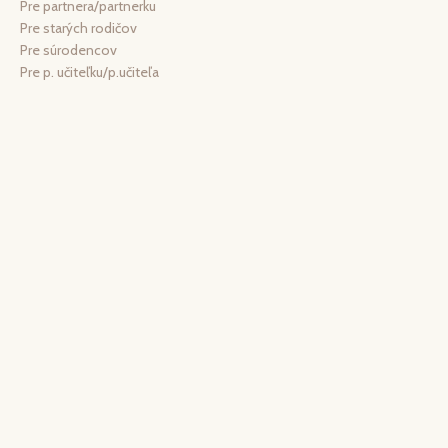
Pre partnera/partnerku
Pre starých rodičov
Pre súrodencov
Pre p. učiteľku/p.učiteľa
Pre kamarátku/kamaráta
Pre spolužiakov, pre deti
Magnetky
Pre kolegyňu/ pre kolegu
Záložky
Svadba
Manžetové gombíky
Zátka na víno
Krabička darčekové balenie
Vianočné a zimné náušnice
Zimné, vianočné náušnice z chirurgickej ocele
Valentin
Prívesok zo živice, sušené kvety a nezábudky v náušniciach
ŠPZ
Personalizované spomienkové darčeky
Zrkadielko
Darčekový set