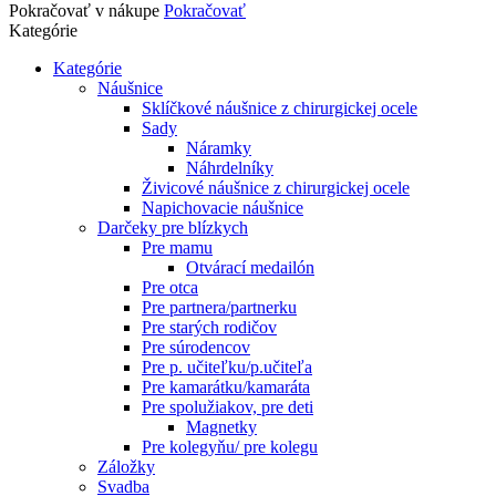
Pokračovať v nákupe
Pokračovať
Kategórie
Kategórie
Náušnice
Sklíčkové náušnice z chirurgickej ocele
Sady
Náramky
Náhrdelníky
Živicové náušnice z chirurgickej ocele
Napichovacie náušnice
Darčeky pre blízkych
Pre mamu
Otvárací medailón
Pre otca
Pre partnera/partnerku
Pre starých rodičov
Pre súrodencov
Pre p. učiteľku/p.učiteľa
Pre kamarátku/kamaráta
Pre spolužiakov, pre deti
Magnetky
Pre kolegyňu/ pre kolegu
Záložky
Svadba