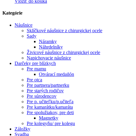
Vložiť do košíka
Kategórie
Náušnice
Sklíčkové náušnice z chirurgickej ocele
Sady
Náramky
Náhrdelníky
Živicové náušnice z chirurgickej ocele
Napichovacie náušnice
Darčeky pre blízkych
Pre mamu
Otvárací medailón
Pre otca
Pre partnera/partnerku
Pre starých rodičov
Pre súrodencov
Pre p. učiteľku/p.učiteľa
Pre kamarátku/kamaráta
Pre spolužiakov, pre deti
Magnetky
Pre kolegyňu/ pre kolegu
Záložky
Svadba