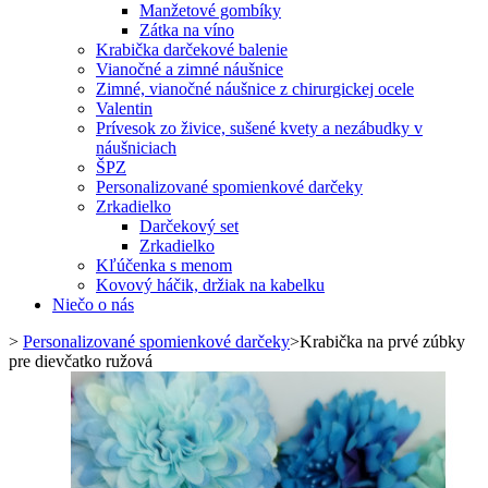
Manžetové gombíky
Zátka na víno
Krabička darčekové balenie
Vianočné a zimné náušnice
Zimné, vianočné náušnice z chirurgickej ocele
Valentin
Prívesok zo živice, sušené kvety a nezábudky v
náušniciach
ŠPZ
Personalizované spomienkové darčeky
Zrkadielko
Darčekový set
Zrkadielko
Kľúčenka s menom
Kovový háčik, držiak na kabelku
Niečo o nás
>
Personalizované spomienkové darčeky
>
Krabička na prvé zúbky
pre dievčatko ružová