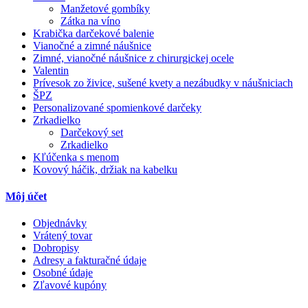
Manžetové gombíky
Zátka na víno
Krabička darčekové balenie
Vianočné a zimné náušnice
Zimné, vianočné náušnice z chirurgickej ocele
Valentin
Prívesok zo živice, sušené kvety a nezábudky v náušniciach
ŠPZ
Personalizované spomienkové darčeky
Zrkadielko
Darčekový set
Zrkadielko
Kľúčenka s menom
Kovový háčik, držiak na kabelku
Môj účet
Objednávky
Vrátený tovar
Dobropisy
Adresy a fakturačné údaje
Osobné údaje
Zľavové kupóny