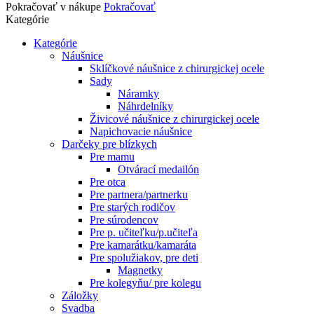
Pokračovať v nákupe
Pokračovať
Kategórie
Kategórie
Náušnice
Sklíčkové náušnice z chirurgickej ocele
Sady
Náramky
Náhrdelníky
Živicové náušnice z chirurgickej ocele
Napichovacie náušnice
Darčeky pre blízkych
Pre mamu
Otvárací medailón
Pre otca
Pre partnera/partnerku
Pre starých rodičov
Pre súrodencov
Pre p. učiteľku/p.učiteľa
Pre kamarátku/kamaráta
Pre spolužiakov, pre deti
Magnetky
Pre kolegyňu/ pre kolegu
Záložky
Svadba