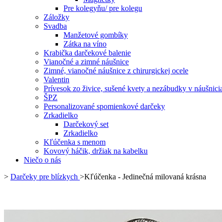
Pre kolegyňu/ pre kolegu
Záložky
Svadba
Manžetové gombíky
Zátka na víno
Krabička darčekové balenie
Vianočné a zimné náušnice
Zimné, vianočné náušnice z chirurgickej ocele
Valentin
Prívesok zo živice, sušené kvety a nezábudky v náušnici
ŠPZ
Personalizované spomienkové darčeky
Zrkadielko
Darčekový set
Zrkadielko
Kľúčenka s menom
Kovový háčik, držiak na kabelku
Niečo o nás
>
Darčeky pre blízkych
>
Kľúčenka - Jedinečná milovaná krásna