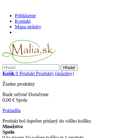
Prihlásenie
Kontakt
Mapa stránky
Hľadať
Košík
0
Produkt
Produkty
(prázdny)
Žiadne produkty
Bude určené
Doručenie
0,00 €
Spolu
Pokladňa
Produkt bol úspešne pridaný do vášho košíku
Množstvo
Spolu
0
ks tovaru
Vo vašom košíku je 1 produkt.