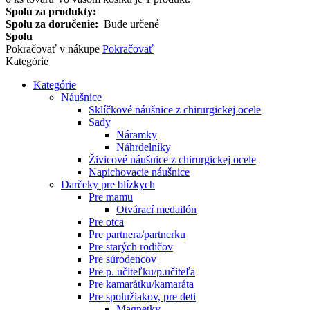
Spolu za produkty:
Spolu za doručenie:
Bude určené
Spolu
Pokračovať v nákupe
Pokračovať
Kategórie
Kategórie
Náušnice
Sklíčkové náušnice z chirurgickej ocele
Sady
Náramky
Náhrdelníky
Živicové náušnice z chirurgickej ocele
Napichovacie náušnice
Darčeky pre blízkych
Pre mamu
Otvárací medailón
Pre otca
Pre partnera/partnerku
Pre starých rodičov
Pre súrodencov
Pre p. učiteľku/p.učiteľa
Pre kamarátku/kamaráta
Pre spolužiakov, pre deti
Magnetky