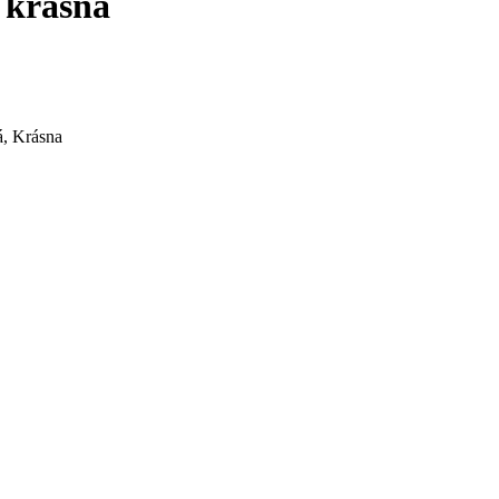
 krásna
á, Krásna