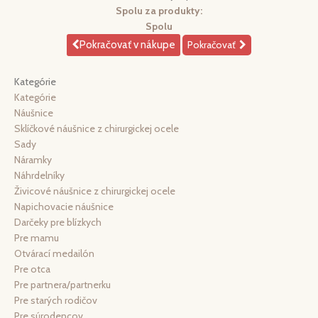
Spolu za produkty:
Spolu
Pokračovať v nákupe
Pokračovať
Kategórie
Kategórie
Náušnice
Sklíčkové náušnice z chirurgickej ocele
Sady
Náramky
Náhrdelníky
Živicové náušnice z chirurgickej ocele
Napichovacie náušnice
Darčeky pre blízkych
Pre mamu
Otvárací medailón
Pre otca
Pre partnera/partnerku
Pre starých rodičov
Pre súrodencov