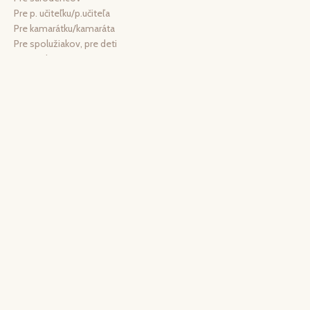
Pre p. učiteľku/p.učiteľa
Pre kamarátku/kamaráta
Pre spolužiakov, pre deti
Magnetky
Pre kolegyňu/ pre kolegu
Záložky
Svadba
Manžetové gombíky
Zátka na víno
Krabička darčekové balenie
Vianočné a zimné náušnice
Zimné, vianočné náušnice z chirurgickej ocele
Valentin
Prívesok zo živice, sušené kvety a nezábudky v náušniciach
ŠPZ
Personalizované spomienkové darčeky
Zrkadielko
Darčekový set
Zrkadielko
Kľúčenka s menom