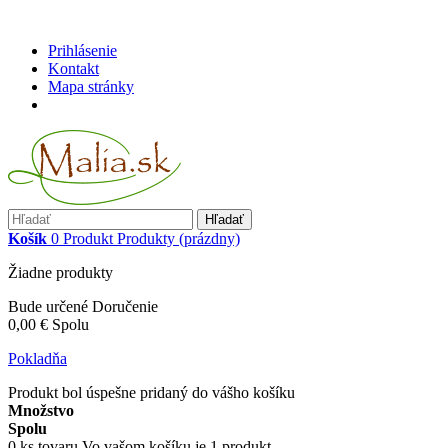
Prihlásenie
Kontakt
Mapa stránky
Hľadať
Košík
0
Produkt
Produkty
(prázdny)
Žiadne produkty
Bude určené
Doručenie
0,00 €
Spolu
Pokladňa
Produkt bol úspešne pridaný do vášho košíku
Množstvo
Spolu
0
ks tovaru
Vo vašom košíku je 1 produkt.