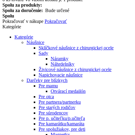
Spolu za produkty:
Spolu za doručenie:
Bude určené
Spolu
Pokračovať v nákupe
Pokračovať
Kategórie
Kategórie
Náušnice
Sklíčkové náušnice z chirurgickej ocele
Sady
Náramky
Náhrdelníky
Živicové náušnice z chirurgickej ocele
Napichovacie náušnice
Darčeky pre blízkych
Pre mamu
Otvárací medailón
Pre otca
Pre partnera/partnerku
Pre starých rodičov
Pre súrodencov
Pre p. učiteľku/p.učiteľa
Pre kamarátku/kamaráta
Pre spolužiakov, pre deti
Magnetky