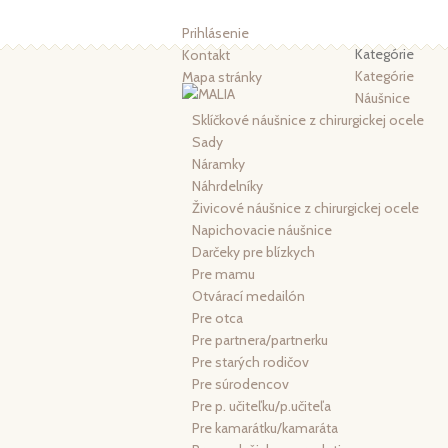
Prihlásenie
Kategórie
Kontakt
Kategórie
Mapa stránky
Náušnice
Sklíčkové náušnice z chirurgickej ocele
Sady
Náramky
Náhrdelníky
Živicové náušnice z chirurgickej ocele
Napichovacie náušnice
Darčeky pre blízkych
Pre mamu
Otvárací medailón
Pre otca
Pre partnera/partnerku
Pre starých rodičov
Pre súrodencov
Pre p. učiteľku/p.učiteľa
Pre kamarátku/kamaráta