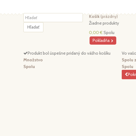
Košík
(prázdny)
Žiadne produkty
Hľadať
0,00 €
Spolu
Pokladňa
Produkt bol úspešne pridaný do vášho košíku
Vo vašo
Množstvo
Spolu 
Spolu
Spolu
Pokr