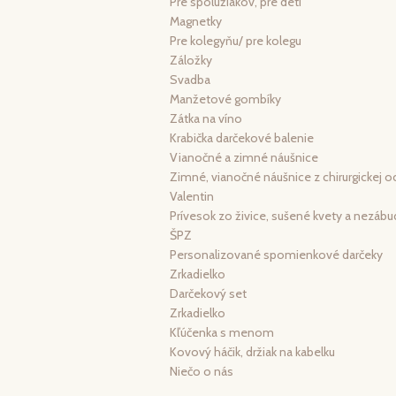
Pre spolužiakov, pre deti
Magnetky
Pre kolegyňu/ pre kolegu
Záložky
Svadba
Manžetové gombíky
Zátka na víno
Krabička darčekové balenie
Vianočné a zimné náušnice
Zimné, vianočné náušnice z chirurgickej o
Valentin
Prívesok zo živice, sušené kvety a nezábu
ŠPZ
Personalizované spomienkové darčeky
Zrkadielko
Darčekový set
Zrkadielko
Kľúčenka s menom
Kovový háčik, držiak na kabelku
Niečo o nás