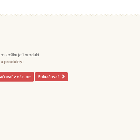
m košíku je 1 produkt.
za produkty:
ačovať v nákupe
Pokračovať