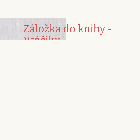
Záložka do knihy -
Vtáčiky
Kód:
1306190
Stav produktu:
Nový produkt
Originálna záložka do knihy, ktorá Vám spestrí každé čítanie.
Tento produkt už nie je dostupný
Súhlasím so spracovaním osobných údajov -
prehlásenie
Upozorniť ma, ak bude k dispozícii
Vytlačiť