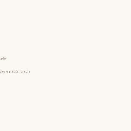
cele
dky v náušniciach