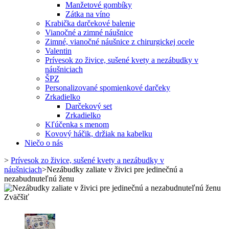
Manžetové gombíky
Zátka na víno
Krabička darčekové balenie
Vianočné a zimné náušnice
Zimné, vianočné náušnice z chirurgickej ocele
Valentin
Prívesok zo živice, sušené kvety a nezábudky v
náušniciach
ŠPZ
Personalizované spomienkové darčeky
Zrkadielko
Darčekový set
Zrkadielko
Kľúčenka s menom
Kovový háčik, držiak na kabelku
Niečo o nás
>
Prívesok zo živice, sušené kvety a nezábudky v
náušniciach
>
Nezábudky zaliate v živici pre jedinečnú a
nezabudnuteľnú ženu
Zväčšiť