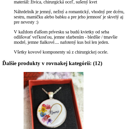
materiál: živica, chirurgická oceľ, sušený kvet
Náhrdelník je jemný, nežný a romantický, vhodný pre dcéru,
sestru, mamičku alebo babku a pre jeho jemnosť je skvelý aj
pre nevesty :)
V každom ďalšom prívesku sa budú kvietky od seba
odlišovať veľkosťou, jemne sfarbením - bledšie / tmavšie
modré, jemne fialkové.... nafotený kus bol len jeden.
Všetky kovové komponenty sú z chirurgickej ocele.
Ďalšie produkty v rovnakej kategórii: (12)