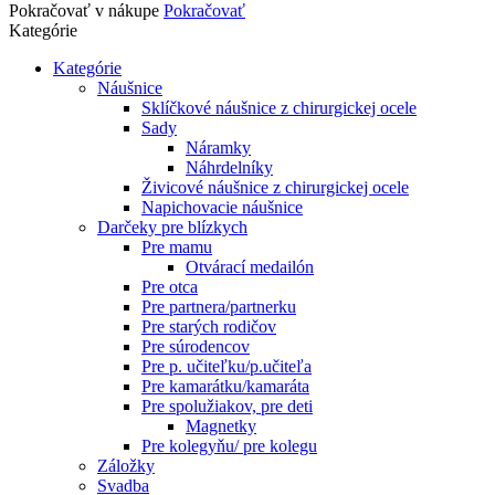
Pokračovať v nákupe
Pokračovať
Kategórie
Kategórie
Náušnice
Sklíčkové náušnice z chirurgickej ocele
Sady
Náramky
Náhrdelníky
Živicové náušnice z chirurgickej ocele
Napichovacie náušnice
Darčeky pre blízkych
Pre mamu
Otvárací medailón
Pre otca
Pre partnera/partnerku
Pre starých rodičov
Pre súrodencov
Pre p. učiteľku/p.učiteľa
Pre kamarátku/kamaráta
Pre spolužiakov, pre deti
Magnetky
Pre kolegyňu/ pre kolegu
Záložky
Svadba