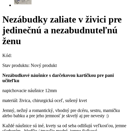
Nezábudky zaliate v živici pre
jedinečnú a nezabudnuteľnú
ženu
Kód:
Stav produktu:
Nový produkt
Nezábudkové náušnice s darčekovou kartičkou pre pani
učiteľku
napichovacie náušnice 12mm
materiál: živica, chirurgická oceľ, sušený kvet
Jemný, nežný a romantický, vhodný pre dcéru, sestru, mamičku
alebo babku a pre jeho jemnosť je skvelý aj pre nevesty :)
Každé náušnice sú iné, kvety sa od seba odlišujú veľkosťou, jemne
sfarbením - bledšie / tmavšie modré, jemne fialkové.