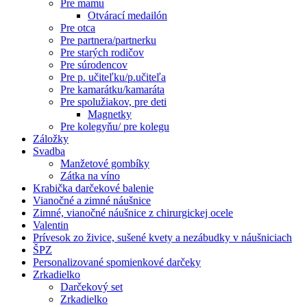
Pre mamu
Otvárací medailón
Pre otca
Pre partnera/partnerku
Pre starých rodičov
Pre súrodencov
Pre p. učiteľku/p.učiteľa
Pre kamarátku/kamaráta
Pre spolužiakov, pre deti
Magnetky
Pre kolegyňu/ pre kolegu
Záložky
Svadba
Manžetové gombíky
Zátka na víno
Krabička darčekové balenie
Vianočné a zimné náušnice
Zimné, vianočné náušnice z chirurgickej ocele
Valentin
Prívesok zo živice, sušené kvety a nezábudky v náušniciach
ŠPZ
Personalizované spomienkové darčeky
Zrkadielko
Darčekový set
Zrkadielko