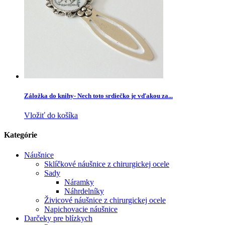
Záložka do knihy- Nech toto srdiečko je vďakou za...
Vložiť do košíka
Kategórie
Náušnice
Sklíčkové náušnice z chirurgickej ocele
Sady
Náramky
Náhrdelníky
Živicové náušnice z chirurgickej ocele
Napichovacie náušnice
Darčeky pre blízkych