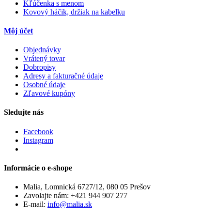
Kľúčenka s menom
Kovový háčik, držiak na kabelku
Môj účet
Objednávky
Vrátený tovar
Dobropisy
Adresy a fakturačné údaje
Osobné údaje
Zľavové kupóny
Sledujte nás
Facebook
Instagram
Informácie o e-shope
Malia, Lomnická 6727/12, 080 05 Prešov
Zavolajte nám:
+421 944 907 277
E-mail:
info@malia.sk