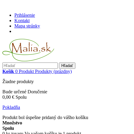
Prihlásenie
Kontakt
Mapa stránky
Hľadať
Košík
0
Produkt
Produkty
(prázdny)
Žiadne produkty
Bude určené
Doručenie
0,00 €
Spolu
Pokladňa
Produkt bol úspešne pridaný do vášho košíku
Množstvo
Spolu
0
ks tovaru
Vo vašom košíku je 1 produkt.