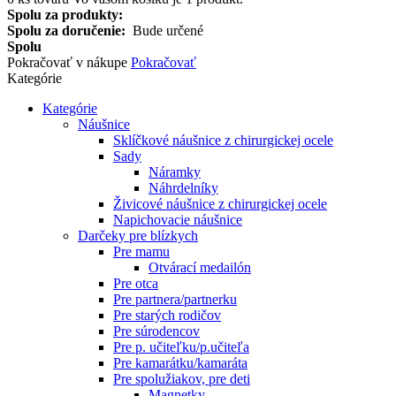
Spolu za produkty:
Spolu za doručenie:
Bude určené
Spolu
Pokračovať v nákupe
Pokračovať
Kategórie
Kategórie
Náušnice
Sklíčkové náušnice z chirurgickej ocele
Sady
Náramky
Náhrdelníky
Živicové náušnice z chirurgickej ocele
Napichovacie náušnice
Darčeky pre blízkych
Pre mamu
Otvárací medailón
Pre otca
Pre partnera/partnerku
Pre starých rodičov
Pre súrodencov
Pre p. učiteľku/p.učiteľa
Pre kamarátku/kamaráta
Pre spolužiakov, pre deti
Magnetky